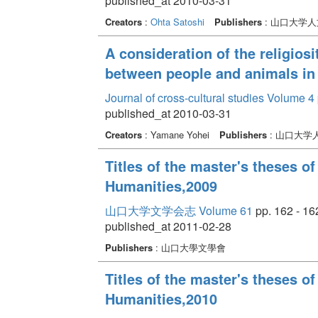
published_at 2010-03-31
Creators
:
Ohta Satoshi
Publishers
: 山口大学
A consideration of the religios
between people and animals in 
Journal of cross-cultural studies Volume 4
published_at 2010-03-31
Creators
: Yamane Yohei
Publishers
: 山口大
Titles of the master's theses o
Humanities,2009
山口大学文学会志 Volume 61
pp. 162 - 16
published_at 2011-02-28
Publishers
: 山口大學文學會
Titles of the master's theses o
Humanities,2010