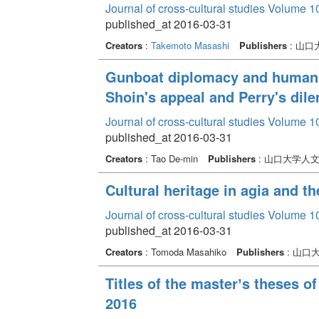
Journal of cross-cultural studies Volume 1
published_at 2016-03-31
Creators
:
Takemoto Masashi
Publishers
: 山
Gunboat diplomacy and humanita
Shoin's appeal and Perry's di
Journal of cross-cultural studies Volume 1
published_at 2016-03-31
Creators
: Tao De-min
Publishers
: 山口大学人
Cultural heritage in agia and th
Journal of cross-cultural studies Volume 1
published_at 2016-03-31
Creators
: Tomoda Masahiko
Publishers
: 山口
Titles of the masterʼs theses o
2016