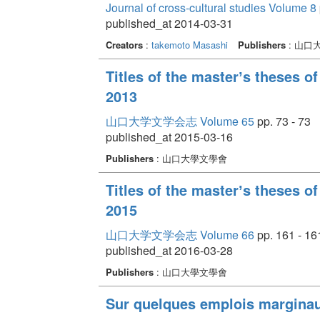
Journal of cross-cultural studies Volume 8
published_at 2014-03-31
Creators
:
takemoto Masashi
Publishers
: 山
Titles of the masterʼs theses o
2013
山口大学文学会志 Volume 65
pp. 73 - 73
published_at 2015-03-16
Publishers
: 山口大學文學會
Titles of the masterʼs theses o
2015
山口大学文学会志 Volume 66
pp. 161 - 16
published_at 2016-03-28
Publishers
: 山口大學文學會
Sur quelques emplois marginaux