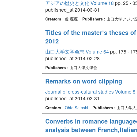
アジアの歴史と文化 Volume 18
pp. 25 - 3
published_at 2014-03-31
Creators
: 盧 薇薇
Publishers
: 山口大学アジア
Titles of the masterʼs theses o
2012
山口大学文学会志 Volume 64
pp. 175 - 17
published_at 2014-02-28
Publishers
: 山口大學文學會
Remarks on word clipping
Journal of cross-cultural studies Volume 8
published_at 2014-03-31
Creators
:
Ohta Satoshi
Publishers
: 山口大学
Converbs in romance languages
analysis between French,Itali