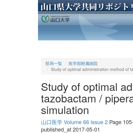
部局一覧
医学部附属病院
Study of optimal administration method of ta
Study of optimal ad
tazobactam / pipera
simulation
山口医学 Volume 66 Issue 2
Page 105
published_at 2017-05-01