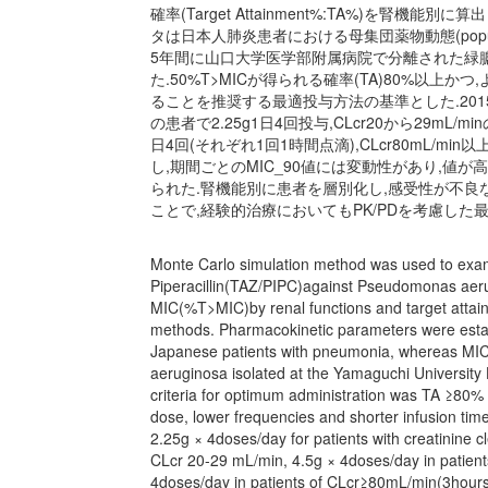
確率(Target Attainment%:TA%)を腎
タは日本人肺炎患者における母集団薬物動態(population
5年間に山口大学医学部附属病院で分離された緑膿
た.50%T>MICが得られる確率(TA)80%以上
ることを推奨する最適投与方法の基準とした.2015年
の患者で2.25g1日4回投与,CLcr20から29mL/min
日4回(それぞれ1回1時間点滴),CLcr80mL/m
し,期間ごとのMIC_90値には変動性があり,
られた.腎機能別に患者を層別化し,感受性が不良
ことで,経験的治療においてもPK/PDを考慮した
Monte Carlo simulation method was used to exam
Piperacillin(TAZ/PIPC)against Pseudomonas aer
MIC(%T>MIC)by renal functions and target attai
methods. Pharmacokinetic parameters were estab
Japanese patients with pneumonia, whereas MIC 
aeruginosa isolated at the Yamaguchi University 
criteria for optimum administration was TA ≥80% w
dose, lower frequencies and shorter infusion ti
2.25g × 4doses/day for patients with creatinine 
CLcr 20-29 mL/min, 4.5g × 4doses/day in patient
4doses/day in patients of CLcr≥80mL/min(3hours 