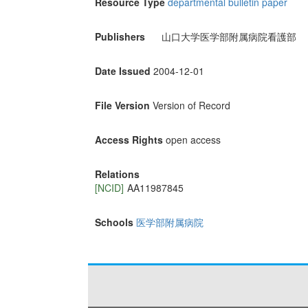
Resource Type
departmental bulletin paper
Publishers
山口大学医学部附属病院看護部
Date Issued
2004-12-01
File Version
Version of Record
Access Rights
open access
Relations
[NCID]
AA11987845
Schools
医学部附属病院