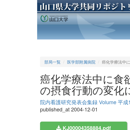
部局一覧
医学部附属病院
癌化学療法中
癌化学療法中に食
の摂食行動の変化
院内看護研究発表会集録 Volume 平成
published_at 2004-12-01
KJ00004358884.pdf