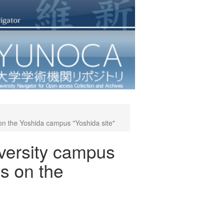
 on the Yoshida campus "Yoshida site"
iversity campus
ns on the