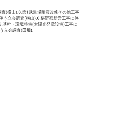
査(横山).3.第1武道場耐震改修その他工事
伴う立会調査(横山).6.椹野寮新営工事に伴
.9.基幹・環境整備(太陽光発電設備)工事に
う立会調査(田畑).