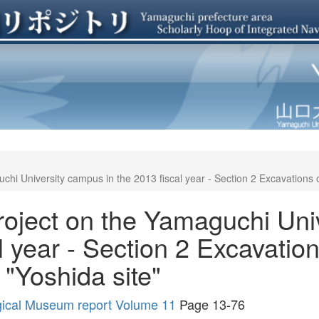
chi University campus in the 2013 fiscal year - Section 2 Excavations
project on the Yamaguchi Un
al year - Section 2 Excavatio
"Yoshida site"
gical Museum report Volume 11
Page 13-76