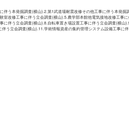
伴う本発掘調査(横山).2.第1武道場耐震改修その他工事に伴う本発掘調
実験室改修工事に伴う立会調査(横山).5.農学部本館他電気接地改修工事に
工事に伴う立会調査(横山).8.自転車置き場設置工事に伴う立会調査(横山)
事に伴う立会調査(横山).11.学術情報資産の集約管理システム設備工事に伴