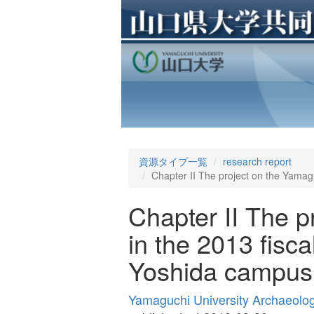
資源タイプ一覧
research report
Chapter II The project on the Yamagu
Chapter II The 
in the 2013 fisc
Yoshida campus 
Yamaguchi University Archaeolo