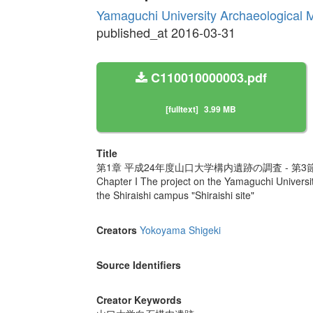
Yamaguchi University Archaeological
published_at 2016-03-31
C110010000003.pdf
[fulltext]
3.99 MB
Title
第1章 平成24年度山口大学構内遺跡の調査 - 第3
Chapter I The project on the Yamaguchi Universit
the Shiraishi campus "Shiraishi site"
Creators
Yokoyama Shigeki
Source Identifiers
Creator Keywords