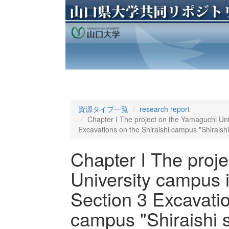
資源タイプ一覧
research report
Chapter I The project on the Yamaguchi Univ
Excavations on the Shiraishi campus "Shiraishi 
Chapter I The proj
University campus i
Section 3 Excavatio
campus "Shiraishi s