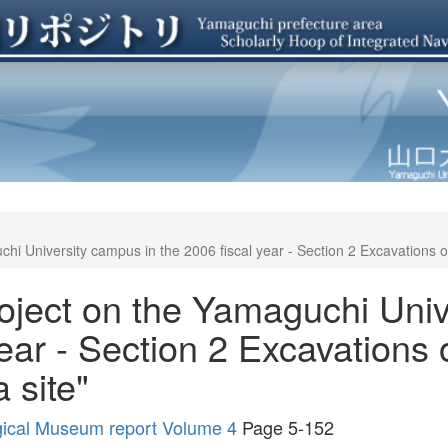
chi University campus in the 2006 fiscal year - Section 2 Excavations 
oject on the Yamaguchi Univ
year - Section 2 Excavations
 site"
gical Museum report Volume 4
Page 5-152