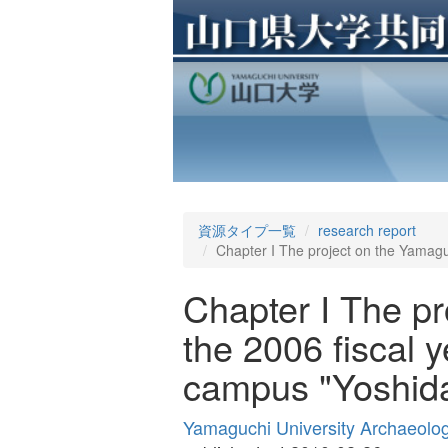
資源タイプ一覧
research report
Chapter I The project on the Yamagu
Chapter I The pr
the 2006 fiscal 
campus "Yoshida
Yamaguchi University Archaeolo