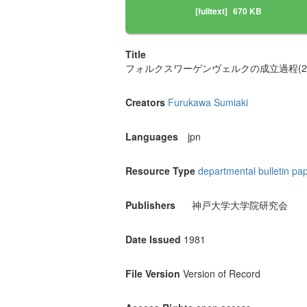
[fulltext]
670 KB
Title
フォルクスワーゲンヴェルクの成立過程(2
Creators
Furukawa Sumiaki
Languages
jpn
Resource Type
departmental bulletin pa
Publishers
神戸大学大学院研究会
Date Issued
1981
File Version
Version of Record