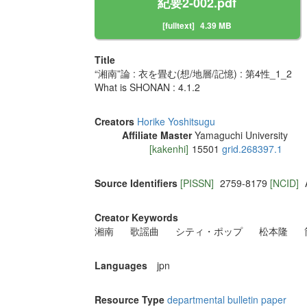
紀要2-002.pdf
[fulltext]
4.39 MB
Title
“湘南”論 : 衣を畳む(想/地層/記憶) : 第4性_1_2
What is SHONAN : 4.1.2
Creators
Horike Yoshitsugu
Affiliate Master
Yamaguchi University
[kakenhi]
15501
grid.268397.1
Source Identifiers
[PISSN]
2759-8179
[NCID]
Creator Keywords
湘南
歌謡曲
シティ・ポップ
松本隆
Languages
jpn
Resource Type
departmental bulletin paper