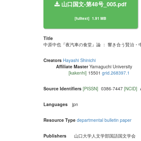
山口国文-第48号_005.pdf
[fulltext]
1.91 MB
Title
中原中也『夜汽車の食堂』論 ： 響き合う賢治・
Creators
Hayashi Shinichi
Affiliate Master
Yamaguchi University
[kakenhi]
15501
grid.268397.1
Source Identifiers
[PISSN]
0386-7447
[NCID]
Languages
jpn
Resource Type
departmental bulletin paper
Publishers
山口大学人文学部国語国文学会