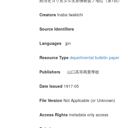
経済史ヨリ見タル支那佛教徒ノ地位（第1回）
Creators
Inaba Iwakichi
Source Identifiers
Languages
jpn
Resource Type
departmental bulletin paper
Publishers
山口高等商業學校
Date Issued
1917-05
File Version
Not Applicable (or Unknown)
Access Rights
metadata only access