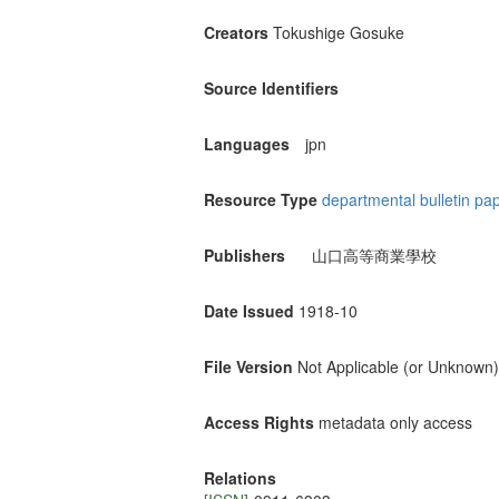
Creators
Tokushige Gosuke
Source Identifiers
Languages
jpn
Resource Type
departmental bulletin pa
Publishers
山口高等商業學校
Date Issued
1918-10
File Version
Not Applicable (or Unknown)
Access Rights
metadata only access
Relations