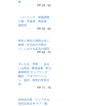
術
PP. 25 - 52
「バーニング」韓国調査 :
江南・平倉洞・厚岩洞・
坡州市
PP. 53 - 64
喪失と再生の過程を歩く :
映画『すずめの戸締ま
り』における足元の描写
PP. 65 - 70
大いなる〈序章〉、ある
いは助走 : 横道誠著『村上
春樹研究 サンプリング、
翻訳、アダプテーショ
ン、批評、研究の世界文
学』
PP. 71 - 76
武内佳代著『クィアする
現代日本文学 ケア・動