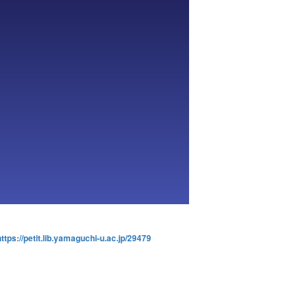
https://petit.lib.yamaguchi-u.ac.jp/29479