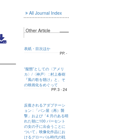
All Journal Index
Other Article
表紙・目次ほか
PP. -
“擬態”としての〈アメリ
カ〉/〈神戸〉 : 村上春樹
『風の歌を聴け』と、そ
の映画化をめぐって
PP. 3 - 24
反復されるアダプテーシ
ョン : 「パン屋（再）襲
撃」および「4 月のある晴
れた朝に100 パーセント
の女の子に出会うことに
ついて」映像化作品にお
けるグローバル時代の戦