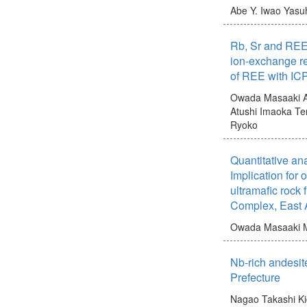
Abe Y.
Iwao Yasuh
Rb, Sr and REE 
ion-exchange re
of REE with IC
Owada Masaaki
A
Atushi
Imaoka Te
Ryoko
Quantitative ana
Implication for o
ultramafic rock
Complex, East A
Owada Masaaki
M
Nb-rich andesite
Prefecture
Nagao Takashi
Ki