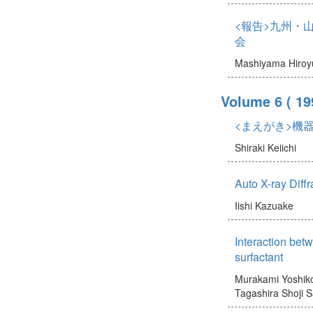
<報告>九州・
会
Mashiyama Hiroy
Volume 6
( 19
<まえがき>機
Shiraki Keiichi
Auto X-ray Diff
Iishi Kazuake
Interaction bet
surfactant
Murakami Yoshik
Tagashira Shoji
S