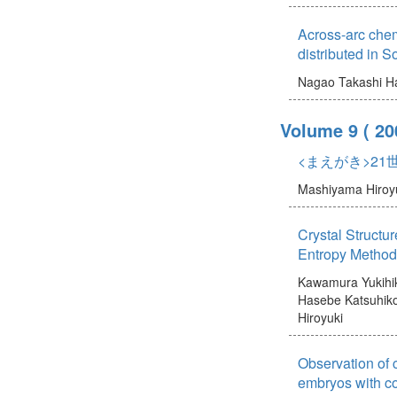
Across-arc chemi
distributed in 
Nagao Takashi
H
Volume 9
( 20
<まえがき>2
Mashiyama Hiroy
Crystal Structu
Entropy Method
Kawamura Yukihi
Hasebe Katsuhik
Hiroyuki
Observation of c
embryos with co