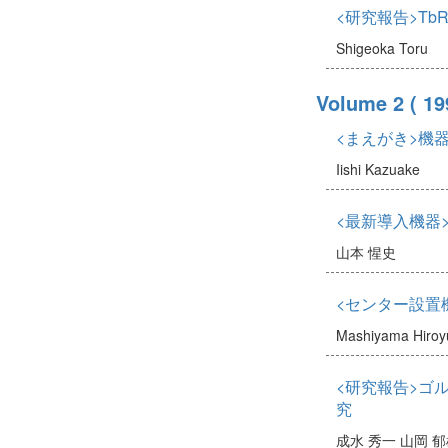
<研究報告>Tb
Shigeoka Toru
Volume 2
( 19
<まえがき>機
Iishi Kazuake
<最新導入機器
山本 惺史
<センター設置機
Mashiyama Hiroy
<研究報告>ゴ
究
成水 秀一
山岡 郁