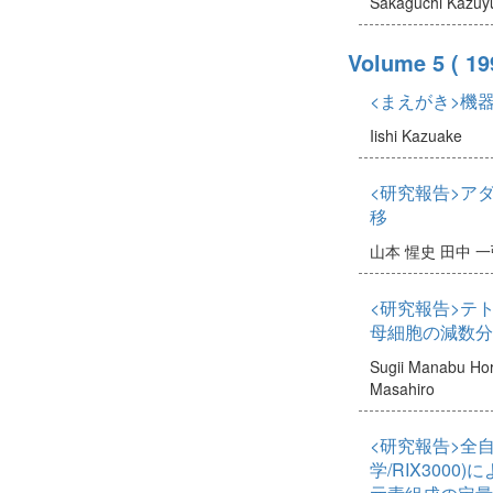
Sakaguchi Kazuy
Volume 5
( 19
<まえがき>機
Iishi Kazuake
<研究報告>ア
移
山本 惺史
田中 一
<研究報告>テ
母細胞の減数分
Sugii Manabu
Ho
Masahiro
<研究報告>全
学/RIX300