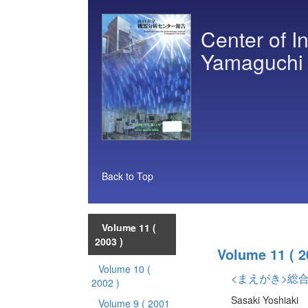
Center of I
Yamaguchi 
Back to Top
Volume 11
(
2003 )
Volume 11
( 2
Volume 10
(
<まえがき>総
2002 )
Sasaki Yoshiaki
Volume 9
( 2001