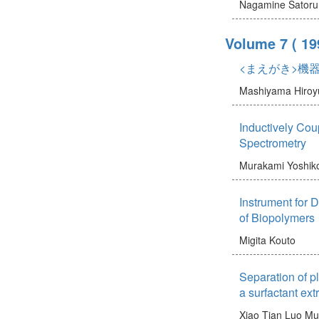
Nagamine Satoru
Volume 7
( 19
<まえがき>機
Mashiyama Hiroy
Inductively Co
Spectrometry
Murakami Yoshik
Instrument for 
of Biopolymers
Migita Kouto
Separation of p
a surfactant ex
Xiao Tian Luo
Mu