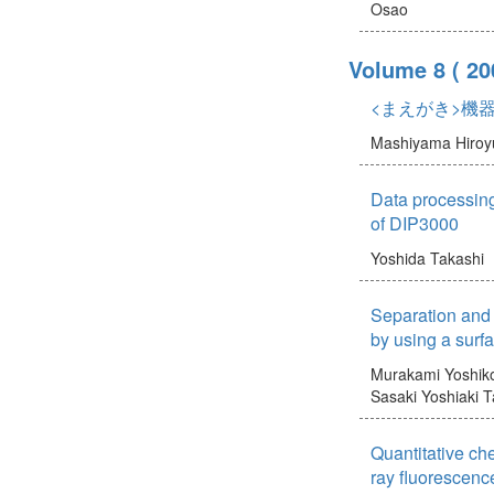
Osao
Volume 8
( 20
<まえがき>機
Mashiyama Hiroy
Data processin
of DIP3000
Yoshida Takashi
Separation and 
by using a surf
Murakami Yoshik
Sasaki Yoshiaki
T
Quantitative ch
ray fluorescenc