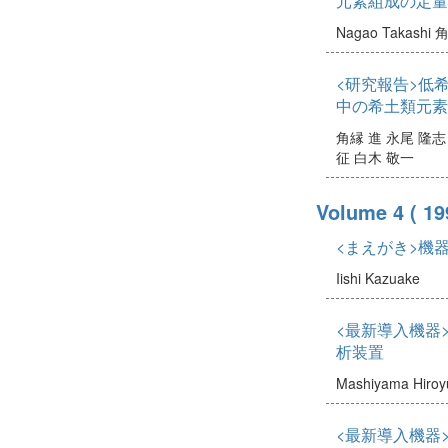
元素組成の定量
Nagao Takashi
角
<研究報告>低
中の希土類元素
角縁 進
永尾 隆志
征
白木 敬一
Volume 4
( 19
<まえがき>機
Iishi Kazuake
<最新導入機器
析装置
Mashiyama Hiroy
<最新導入機器