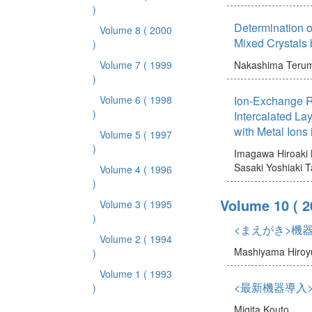
)
Determination o
Volume 8
( 2000
Mixed Crystals 
)
Volume 7
( 1999
Nakashima Terum
)
Volume 6
( 1998
Ion-Exchange R
)
Intercalated La
with Metal Ions
Volume 5
( 1997
)
Imagawa Hiroaki
Sasaki Yoshiaki
T
Volume 4
( 1996
)
Volume 10
( 2
Volume 3
( 1995
)
<まえがき>機
Volume 2
( 1994
Mashiyama Hiroy
)
Volume 1
( 1993
<最新機器導入
)
Migita Kouto