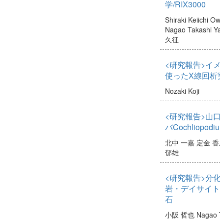
学/RIX3000
Shiraki Keiichi
Ow
Nagao Takashi
Y
久征
<研究報告>イ
使ったX線回析
Nozaki Koji
<研究報告>山
バCochliopo
北中 一嘉
定金 香
郁雄
<研究報告>分
岩・デイサイト
石
小阪 哲也
Nagao 