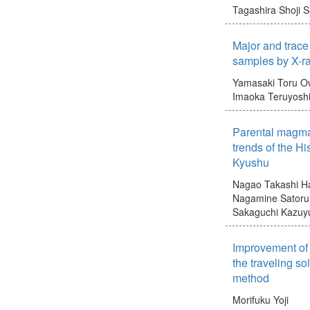
Tagashira Shoji
S
Major and trace
samples by X-ra
Yamasaki Toru
O
Imaoka Teruyosh
Parental magmas
trends of the Hi
Kyushu
Nagao Takashi
H
Nagamine Satoru
Sakaguchi Kazuy
Improvement of 
the traveling so
method
Morifuku Yoji