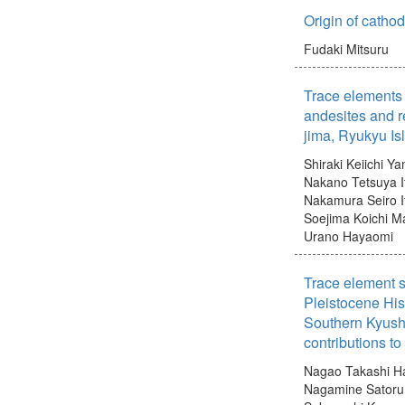
Origin of catho
Fudaki Mitsuru
Trace elements 
andesites and r
jima, Ryukyu Is
Shiraki Keiichi
Ya
Nakano Tetsuya
Nakamura Seiro
Soejima Koichi
Ma
Urano Hayaomi
Trace element si
Pleistocene His
Southern Kyush
contributions t
Nagao Takashi
H
Nagamine Satoru