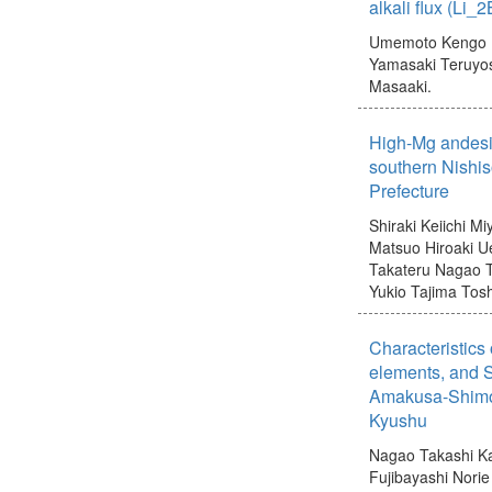
alkali flux (Li
Umemoto Kengo
Yamasaki Teruyos
Masaaki.
High-Mg andesit
southern Nishi
Prefecture
Shiraki Keiichi
Mi
Matsuo Hiroaki
U
Takateru
Nagao T
Yukio
Tajima Tosh
Characteristics 
elements, and S
Amakusa-Shimo
Kyushu
Nagao Takashi
K
Fujibayashi Norie