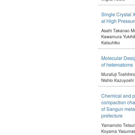
Single Crystal 
at High Pressu
Asahi Takanao
Mo
Kawamura Yukihi
Katsuhiko
Molecular Desig
of heteroatoms
Murafuji Toshihir
Nishio Kazuyoshi
Chemical and ph
compaction char
of Sangun meta
prefecture
Yamamoto Tetsu
Koyama Yasuma