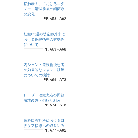
接触表面」におけるエタ
ノール清拭前後の細菌数
の変化
PP. A58 - A62
妊娠22週の助産師外来に
おける保健指導の有効性
について
PP. A63 - A68
内シャント造設術後患者
の効果的なシャント訓練
についての検討
PP. A69 - A73
レーザー治療患者の閉鎖
環境改善への取り組み
PP. A74 - A76
歯科口腔外科における口
腔ケア指導への取り組み
PP. A77 - A82