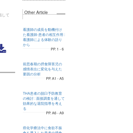
Other Article
指して
看護師の成長を動機付け
た看護師-患者の相互作用 :
看護師による体験の語り
から
PP. 1 - 6
前思春期の摂食障害児の
感情表出に変化を与えた
要因の分析
PP. A1 - A5
THA患者の脱臼予防教育
の検討 : 面接調査を通して
効果的な退院指導を考え
る
PP. A6 - A9
癌化学療法中に食欲不振
食を導入した患者の摂食