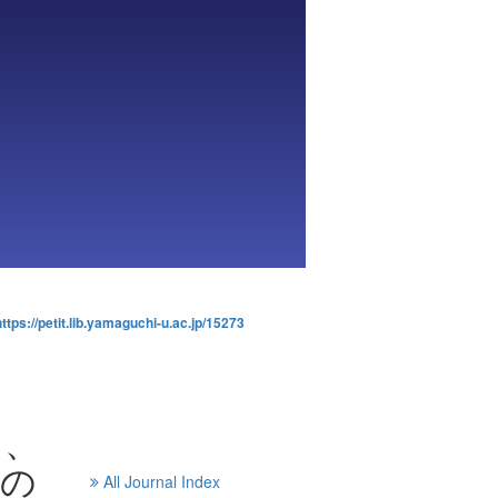
https://petit.lib.yamaguchi-u.ac.jp/15273
と、
問の
All Journal Index