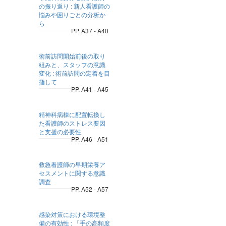
の振り返り : 新人看護師の
悩みや困りごとの分析か
ら
PP. A37 - A40
術前訪問開始前後の取り
組みと、スタッフの意識
変化 : 術前訪問の定着を目
指して
PP. A41 - A45
精神科病棟に配置転換し
た看護師のストレス要因
と支援の必要性
PP. A46 - A51
救急看護師の早期栄養ア
セスメントに関する意識
調査
PP. A52 - A57
感染対策における環境整
備の有効性 : 「手の高頻度