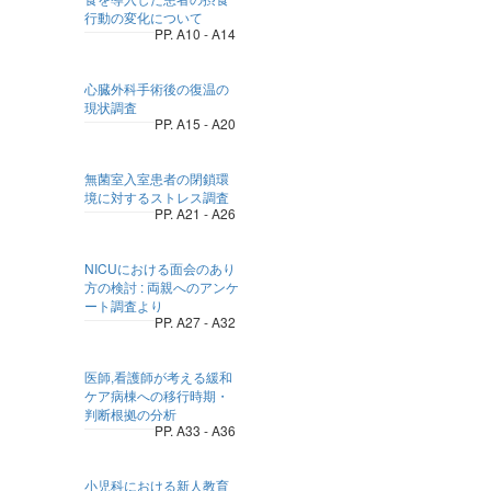
行動の変化について
PP. A10 - A14
心臓外科手術後の復温の
現状調査
PP. A15 - A20
無菌室入室患者の閉鎖環
境に対するストレス調査
PP. A21 - A26
NICUにおける面会のあり
方の検討 : 両親へのアンケ
ート調査より
PP. A27 - A32
医師,看護師が考える緩和
ケア病棟への移行時期・
判断根拠の分析
PP. A33 - A36
小児科における新人教育