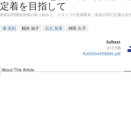
定着を目指して
術前訪問開始前後の取り組みと、スタッフの意識変化 : 術前訪問の定着を目
灘 高則
鶴井 知子
石丸 智美
神田 久子
fulltext
413 KB
KJ00004358890.pdf
About This Article