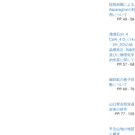
稲熱病菌による
Asparagineの
用について
PP. 49 - 56
濁沸石(H_4
CaAl_4 O_<14
・2H_2O)の結
晶構造(I) : X線
並びに物理化学
的性質に関して
PP. 57 - 68
磁鉄鉱の格子恒
数について
PP. 69 - 76
山口県吉部深成
岩体の研究
PP. 77 - 100
平北山地の地質
と構造