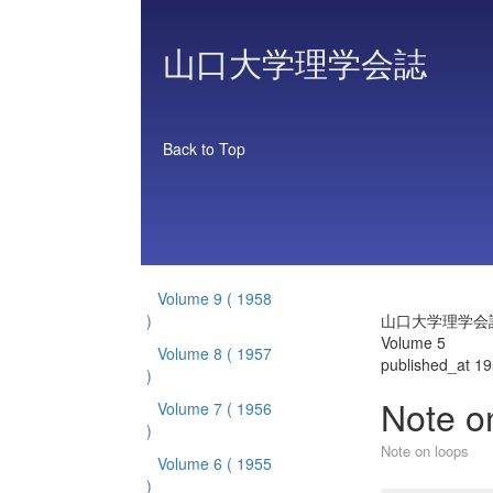
山口大学理学会誌
Back to Top
Volume 9
( 1958
)
山口大学理学会
Volume 5
Volume 8
( 1957
published_at 1
)
Note o
Volume 7
( 1956
)
Note on loops
Volume 6
( 1955
)