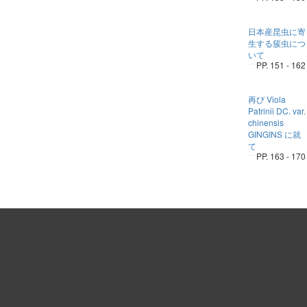
日本産昆虫に寄
生する簇虫につ
いて
PP. 151 - 162
再び Viola
Patrinii DC. var.
chinensis
GINGINS に就
て
PP. 163 - 170