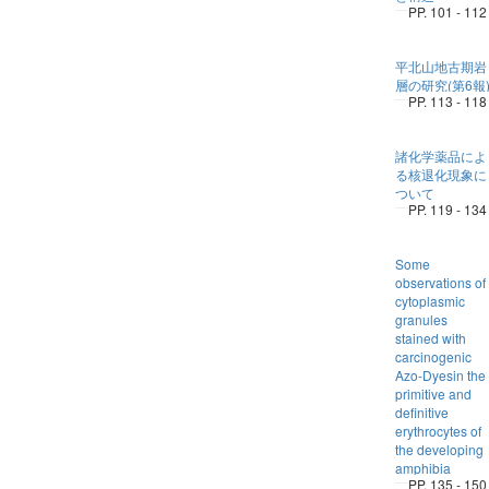
PP. 101 - 112
平北山地古期岩
層の研究(第6報
PP. 113 - 118
諸化学薬品によ
る核退化現象に
ついて
PP. 119 - 134
Some
observations of
cytoplasmic
granules
stained with
carcinogenic
Azo-Dyesin the
primitive and
definitive
erythrocytes of
the developing
amphibia
PP. 135 - 150