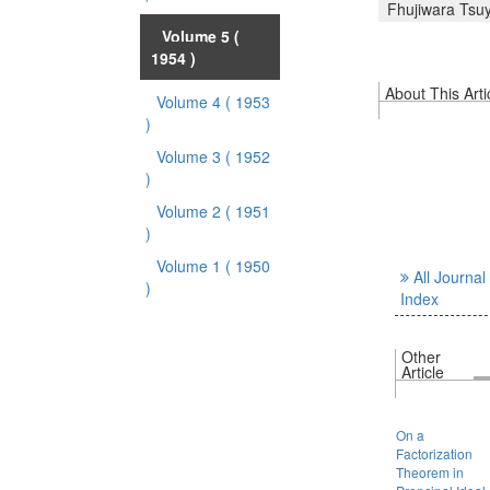
Fhujiwara Tsu
Volume 5
(
1954 )
About This Arti
Volume 4
( 1953
)
Volume 3
( 1952
)
Volume 2
( 1951
)
Volume 1
( 1950
All Journal
)
Index
Other
Article
On a
Factorization
Theorem in