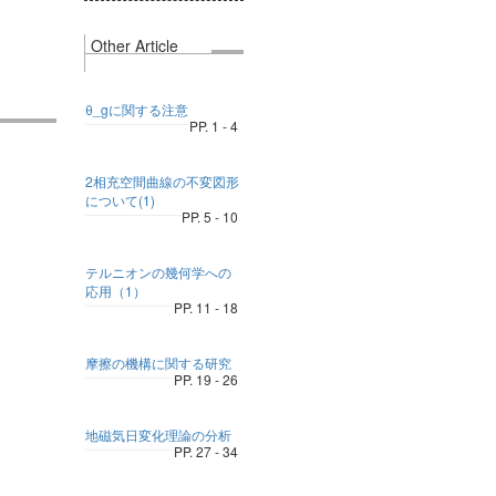
Other Article
θ_gに関する注意
PP. 1 - 4
2相充空間曲線の不変図形
について(1)
PP. 5 - 10
テルニオンの幾何学への
応用（1）
PP. 11 - 18
摩擦の機構に関する研究
PP. 19 - 26
地磁気日変化理論の分析
PP. 27 - 34