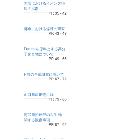
岩塩におけるイオン欠損
対の拡散
PP. 35 - 42
都市における煤煙の研究
PP. 43 - 48
Funfralを原料とする高分
子化合物について
PP. 49 - 66
H酸の合成研究に就いて
PP. 67 - 72
山口県産鉱物目録
PP. 73 - 86
阿武川沿岸部の古生層に
関する観察事項
PP. 87 - 92