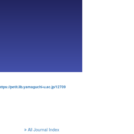
https://petit.lib.yamaguchi-u.ac.jp/12709
All Journal Index