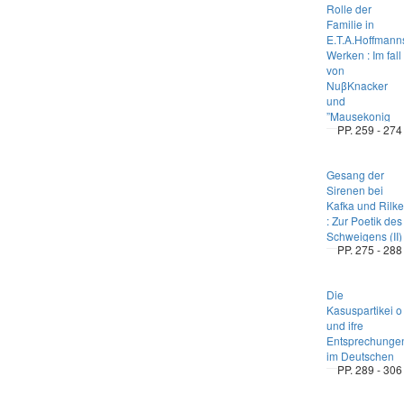
Rolle der
Familie in
E.T.A.Hoffmann
Werken : Im fall
von
NuβKnacker
und
”Mausekonig
PP. 259 - 274
Gesang der
Sirenen bei
Kafka und Rilke
: Zur Poetik des
Schweigens (II)
PP. 275 - 288
Die
Kasuspartikei o
und ifre
Entsprechunge
im Deutschen
PP. 289 - 306