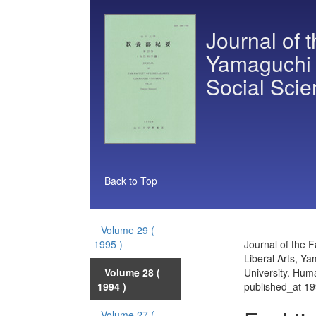
Journal of t
Yamaguchi 
Social Sci
Back to Top
Volume 29
(
1995 )
Journal of the F
Liberal Arts, Y
Volume 28
(
University. Hum
1994 )
published_at 1
Volume 27
(