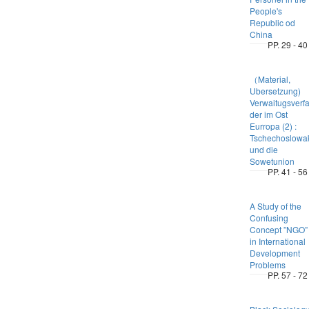
People's
Republic od
China
PP. 29 - 40
（Material,
Ubersetzung)
Verwaitugsverf
der im Ost
Eurropa (2) :
Tschechoslowa
und die
Sowetunion
PP. 41 - 56
A Study of the
Confusing
Concept ”NGO”
in International
Development
Problems
PP. 57 - 72