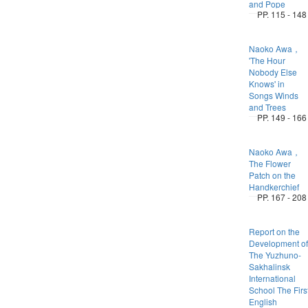
and Pope
PP. 115 - 148
Naoko Awa，
'The Hour
Nobody Else
Knows' in
Songs Winds
and Trees
PP. 149 - 166
Naoko Awa，
The Flower
Patch on the
Handkerchief
PP. 167 - 208
Report on the
Development of
The Yuzhuno-
Sakhalinsk
International
School The Firs
English