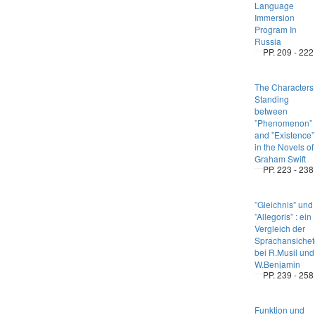
Language
Immersion
Program In
Russia
PP. 209 - 222
The Characters
Standing
between
”Phenomenon”
and ”Existence”
in the Novels of
Graham Swift
PP. 223 - 238
”Gleichnis” und
”Allegoris” : ein
Vergleich der
Sprachansiche
bei R.Musil und
W.Benjamin
PP. 239 - 258
Funktion und