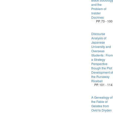
Black Sociolog
and the
Problem of
Insider
Docrines
PP. 73 - 100
Discourse
Analysis of
Japanese
University and
Overseas
Students : From
a Strategy
Perspective
though the Plot
Development of
the Runaway
Riceball
PP. 101 - 114
A Genealogy of
the Fable of
Galatea from
Ovid to Dryden