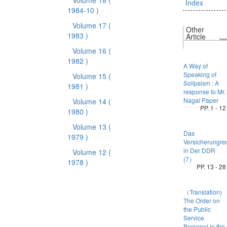
Volume 18
(
Index
1984-10 )
Volume 17
(
Other
1983 )
Article
Volume 16
(
1982 )
A Way of
Speaking of
Volume 15
(
Solipsism : A
1981 )
response to Mr.
Nagai Paper
Volume 14
(
PP. 1 - 12
1980 )
Volume 13
(
Das
1979 )
Versicherungre
in Der DDR
Volume 12
(
(7）
1978 )
PP. 13 - 28
（Translation)
The Order on
the Public
Service
Personel in the