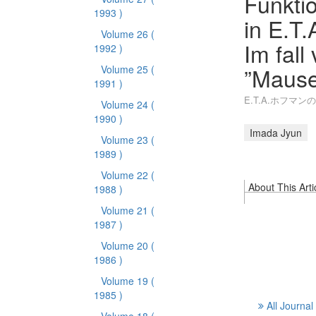
Funktio
1993 )
in E.T
Volume 26
(
Im fal
1992 )
”Mause
Volume 25
(
1991 )
E.T.A.ホフマ
Volume 24
(
1990 )
Imada Jyun
Volume 23
(
1989 )
Volume 22
(
About This Arti
1988 )
Volume 21
(
1987 )
Volume 20
(
1986 )
Volume 19
(
1985 )
All Journal