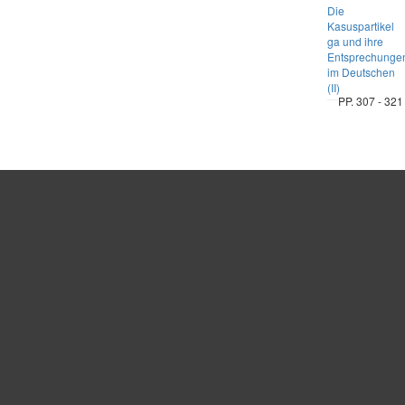
Die
Kasuspartikel
ga und ihre
Entsprechunge
im Deutschen
(II)
PP. 307 - 321