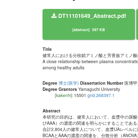
DT11101649_Abstract.pdf
[abstract]
597 KB
Title
健常人における分枝鎖アミノ酸と芳香族アミノ酸
A close relationship between plasma concentrati
among healthy adults
Degree
博士(医学)
Dissertation Number
医博甲第1
Degree Grantors
Yamaguchi University
[kakenhi]
15501
grid.268397.1
Abstract
本研究の目的は、健常人において、血漿中の尿酸値
びAAA）の濃度の関連を明らかにすることである
合計2,804人の健常人について、血漿UAレベ
BCAAとAAAの濃度の関連を、分散分析（ANOV