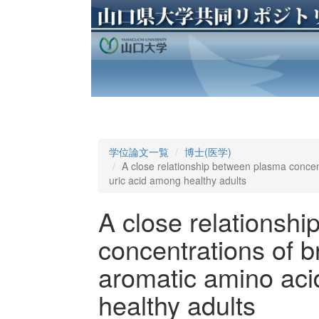
学位論文一覧
博士(医学)
A close relationship between plasma conce
uric acid among healthy adults
A close relationsh
concentrations of 
aromatic amino aci
healthy adults