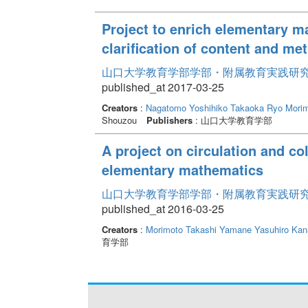
Project to enrich elementary 
clarification of content and m
山口大学教育学部学部・附属教育実践研究紀要 
published_at 2017-03-25
Creators
:
Nagatomo Yoshihiko
Takaoka Ryo
Morim
Shouzou
Publishers
: 山口大学教育学部
A project on circulation and co
elementary mathematics
山口大学教育学部学部・附属教育実践研究紀要 
published_at 2016-03-25
Creators
:
Morimoto Takashi
Yamane Yasuhiro
Kan
育学部