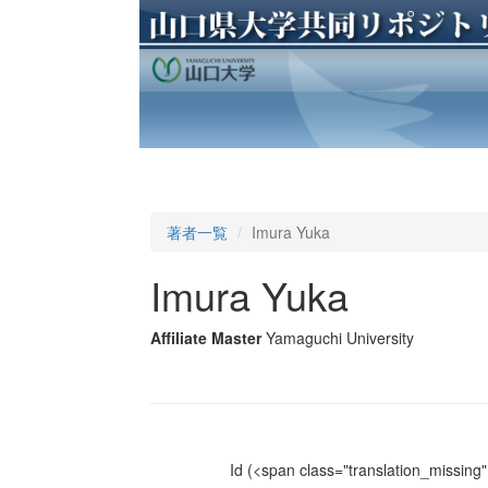
著者一覧
Imura Yuka
Imura Yuka
Affiliate Master
Yamaguchi University
Id
(<span class="translation_missing" 