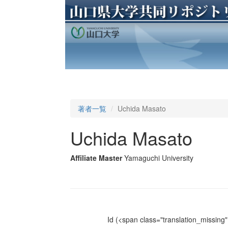
著者一覧
Uchida Masato
Uchida Masato
Affiliate Master
Yamaguchi University
Id
(<span class="translation_missing" 