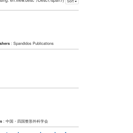
issing: en.view.desc">Desc</span>)
Sort
shers
: Spandidos Publications
rs
: 中国・四国整形外科学会