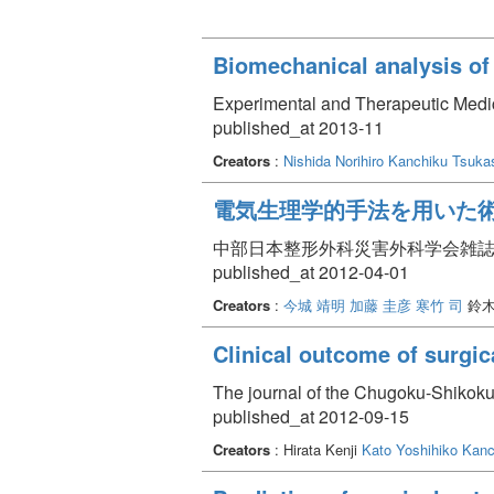
Biomechanical analysis of
Experimental and Therapeutic Medic
published_at 2013-11
Creators
:
Nishida Norihiro
Kanchiku Tsuka
電気生理学的手法を用いた術
中部日本整形外科災害外科学会雑誌 Volume 5
published_at 2012-04-01
Creators
:
今城 靖明
加藤 圭彦
寒竹 司
鈴木
Clinical outcome of surgic
The journal of the Chugoku-Shikoku
published_at 2012-09-15
Creators
: Hirata Kenji
Kato Yoshihiko
Kanc