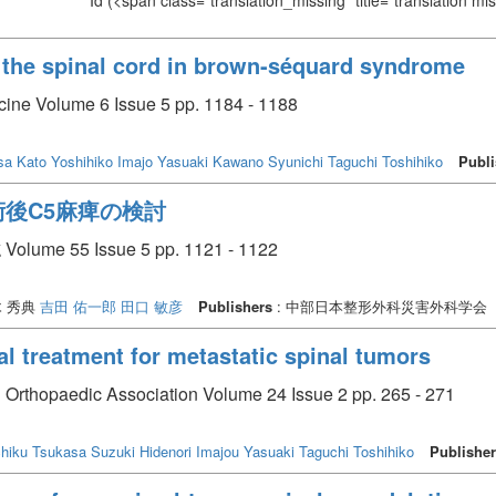
Id
(<span class="translation_missing" title="translation m
 the spinal cord in brown-séquard syndrome
ine Volume 6 Issue 5 pp. 1184 - 1188
sa
Kato Yoshihiko
Imajo Yasuaki
Kawano Syunichi
Taguchi Toshihiko
Publi
後C5麻痺の検討
5 Issue 5 pp. 1121 - 1122
 秀典
吉田 佑一郎
田口 敏彦
Publishers
: 中部日本整形外科災害外科学会
al treatment for metastatic spinal tumors
 Orthopaedic Association Volume 24 Issue 2 pp. 265 - 271
hiku Tsukasa
Suzuki Hidenori
Imajou Yasuaki
Taguchi Toshihiko
Publishe