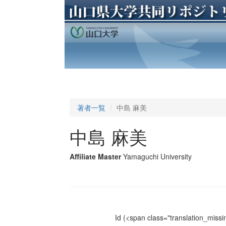
著者一覧
中島 麻美
中島 麻美
Affiliate Master
Yamaguchi University
Id
(<span class="translation_missin