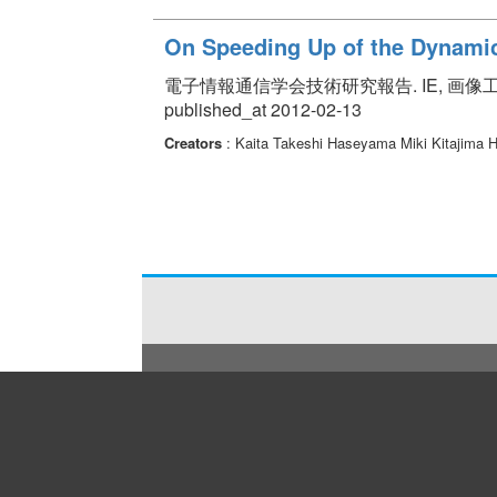
On Speeding Up of the Dynami
電子情報通信学会技術研究報告. IE, 画像工学 Volume 
published_at 2012-02-13
Creators
: Kaita Takeshi Haseyama Miki Kitajima 