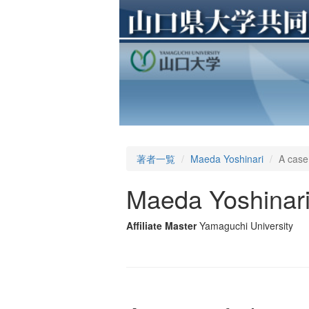
著者一覧
Maeda Yoshinari
A case
Maeda Yoshinar
Affiliate Master
Yamaguchi University