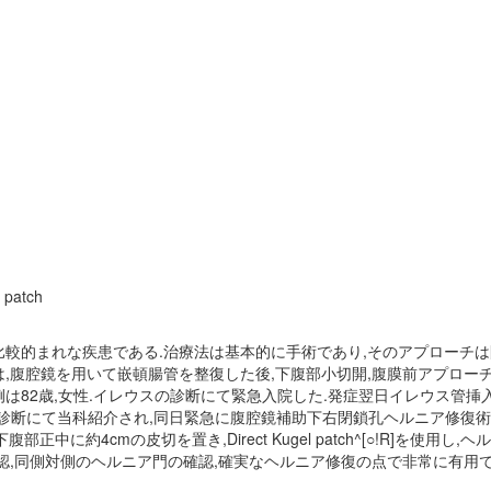
l patch
較的まれな疾患である.治療法は基本的に手術であり,そのアプローチは開
は,腹腔鏡を用いて嵌頓腸管を整復した後,下腹部小切開,腹膜前アプロー
は82歳,女性.イレウスの診断にて緊急入院した.発症翌日イレウス管挿
断にて当科紹介され,同日緊急に腹腔鏡補助下右閉鎖孔ヘルニア修復術を施行した
部正中に約4cmの皮切を置き,Direct Kugel patch^[○!R]を使
認,同側対側のヘルニア門の確認,確実なヘルニア修復の点で非常に有用で