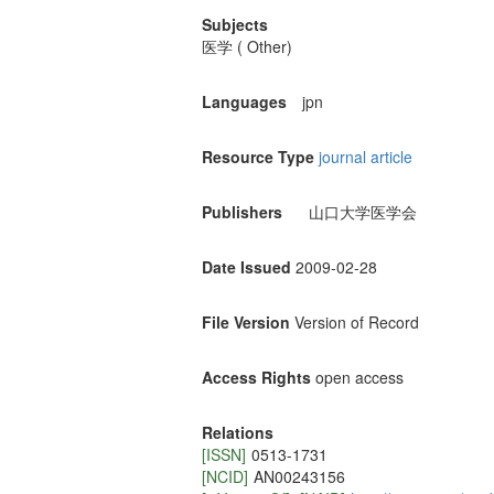
Subjects
医学 ( Other)
Languages
jpn
Resource Type
journal article
Publishers
山口大学医学会
Date Issued
2009-02-28
File Version
Version of Record
Access Rights
open access
Relations
[ISSN]
0513-1731
[NCID]
AN00243156