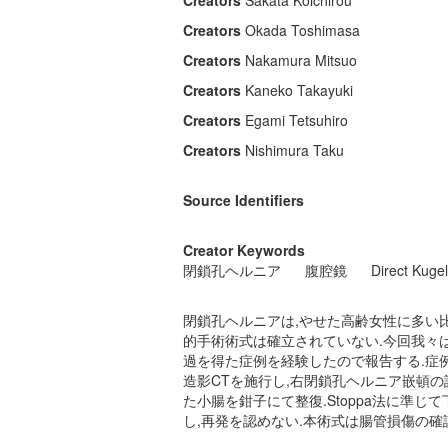
Creators
Sakata Koichirou
Creators
Okada Toshimasa
Creators
Nakamura Mitsuo
Creators
Kaneko Takayuki
Creators
Egami Tetsuhiro
Creators
Nishimura Taku
Source Identifiers
Creator Keywords
閉鎖孔ヘルニア
腹腔鏡
Direct Kuge
閉鎖孔ヘルニアは,やせた高齢女性に多い比
的手術術式は確立されていない.今回我々
過を得た症例を経験したので報告する.症例
造影CTを施行し,右閉鎖孔ヘルニア嵌頓の診
た小腸を鉗子にて整復.Stoppa法に準じて下腹
し,再発を認めない.本術式は腸管損傷の確