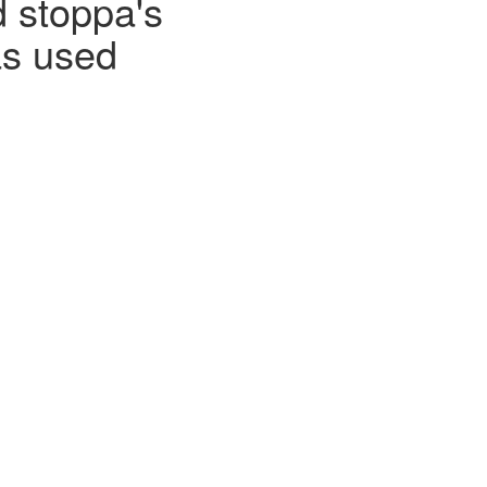
d stoppa's
as used