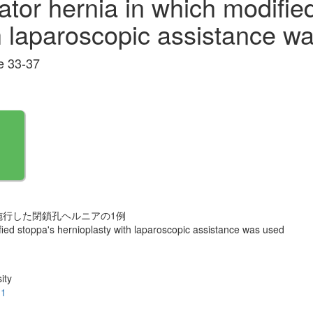
ator hernia in which modifie
h laparoscopic assistance w
 33-37
を施行した閉鎖孔ヘルニアの1例
fied stoppa's hernioplasty with laparoscopic assistance was used
ity
.1