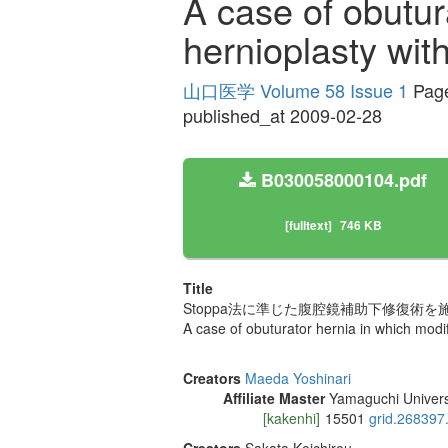
A case of obutur
hernioplasty wit
山口医学 Volume 58 Issue 1
Page
published_at 2009-02-28
B030058000104.pdf
[fulltext]
746 KB
Title
Stoppa法に準じた腹腔鏡補助下修復術
A case of obuturator hernia in which modi
Creators
Maeda Yoshinari
Affiliate Master
Yamaguchi Univers
[kakenhi]
15501
grid.268397