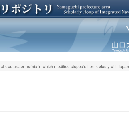
 of obuturator hernia in which modified stoppa's hernioplasty with lap
i