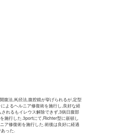
腹法,鼡径法,腹腔鏡が挙げられるが,定型
チによるヘルニア修復術を施行し,良好な経
入されるもイレウス解除できず,3病日腹部
.3portにて,Richter型に嵌頓し
用し,ヘルニア修復術を施行した.術後は良好に経過
あった.