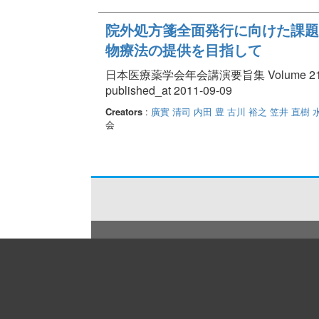
院外処方箋全面発行に向けた課題
物療法の提供を目指して
日本医療薬学会年会講演要旨集 Volume 21 pp.
published_at 2011-09-09
Creators
:
廣實 清司
内田 豊
古川 裕之
笠井 直樹
会