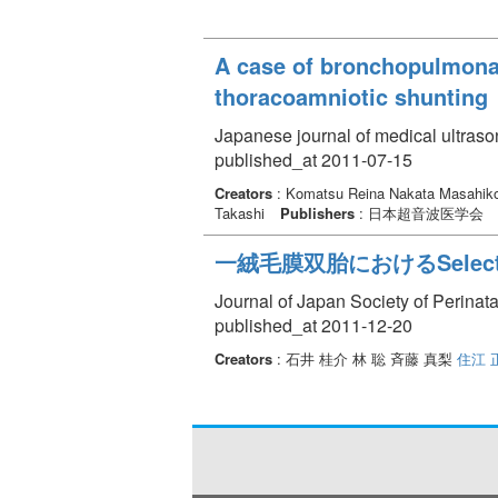
A case of bronchopulmonary
thoracoamniotic shunting
Japanese journal of medical ultraso
published_at 2011-07-15
Creators
: Komatsu Reina Nakata Masahi
Takashi
Publishers
: 日本超音波医学会
一絨毛膜双胎におけるSelect
Journal of Japan Society of Perinat
published_at 2011-12-20
Creators
: 石井 桂介 林 聡 斉藤 真梨
住江 