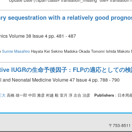
Update Date
(<span class="translation_missing" title="translation
 sequestration with a relatively good prognosi
nics Volume 38 Issue 4 pp. 481 - 487
ko
Sumie Masahiro
Hayata Kei Sekino Madoka Okada Tomomi Ishida Makoto 
ive IUGRの生命予後因子 : FLPの適応としての
al and Neonatal Medicine Volume 47 Issue 4 pp. 788 - 790
正大
高橋 雄一郎 中田 雅彦 村越 毅 室月 淳 左合 治彦
Publishers
: 日本周
〒753-8511 