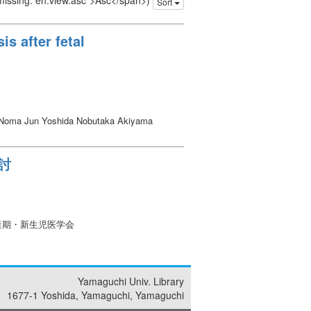
 missing: en.view.asc">Asc</span>)
Sort
s after fetal
Noma Jun Yoshida Nobutaka Akiyama
検討
産期・新生児医学会
Yamaguchi Univ. Library
1677-1 Yoshida, Yamaguchi, Yamaguchi