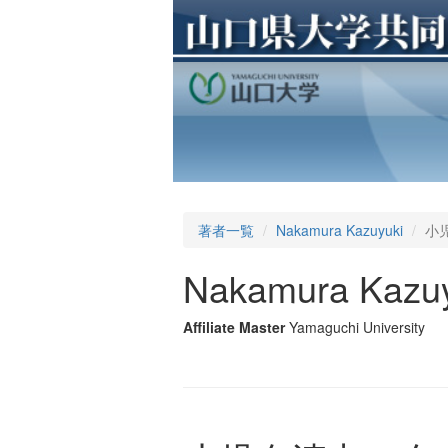
著者一覧
Nakamura Kazuyuki
小
Nakamura Kazu
Affiliate Master
Yamaguchi University