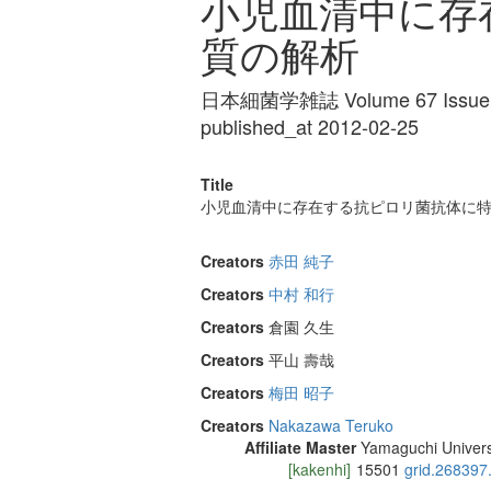
小児血清中に存
質の解析
日本細菌学雑誌 Volume 67 Issue 1
published_at 2012-02-25
Title
小児血清中に存在する抗ピロリ菌抗体に
Creators
赤田 純子
Creators
中村 和行
Creators
倉園 久生
Creators
平山 壽哉
Creators
梅田 昭子
Creators
Nakazawa Teruko
Affiliate Master
Yamaguchi Univers
[kakenhi]
15501
grid.268397