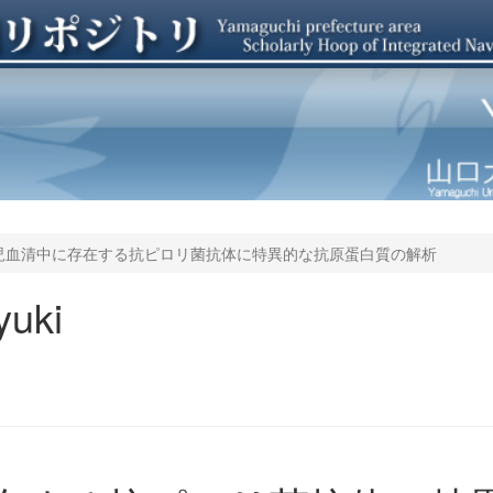
児血清中に存在する抗ピロリ菌抗体に特異的な抗原蛋白質の解析
yuki