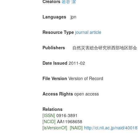
Creators
岩谷 潔
Languages
jpn
Resource Type
journal article
Publishers
自然災害総合研究班西部地区部会
Date Issued
2011-02
File Version
Version of Record
Access Rights
open access
Relations
[ISSN]
0916-3891
[NCID]
AA11968658
[isVersionOf]
[NAID]
http://ci.nii.ac.jp/naid/400