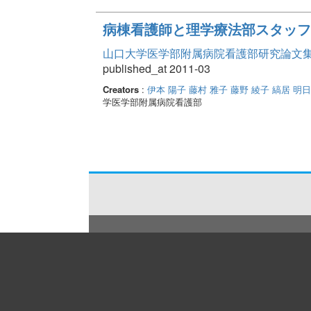
病棟看護師と理学療法部スタッフ
山口大学医学部附属病院看護部研究論文集 Vo
published_at 2011-03
Creators
:
伊本 陽子
藤村 雅子
藤野 綾子
縞居 明
学医学部附属病院看護部