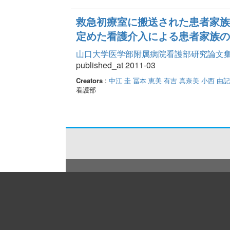
救急初療室に搬送された患者家族
定めた看護介入による患者家族の
山口大学医学部附属病院看護部研究論文集 Vo
published_at 2011-03
Creators
:
中江 圭
冨本 恵美
有吉 真奈美
小西 由
看護部