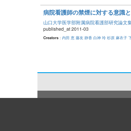
病院看護師の禁煙に対する意識と
山口大学医学部附属病院看護部研究論文集 Vo
published_at 2011-03
Creators
:
内田 恵
藤友 静香
白神 玲
杉原 麻衣子