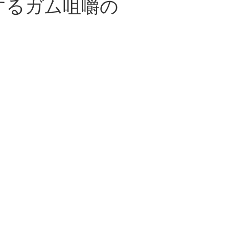
するガム咀嚼の