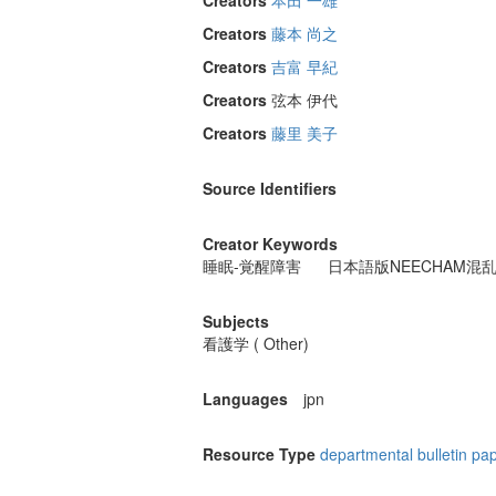
Creators
本田 一雄
Creators
藤本 尚之
Creators
吉富 早紀
Creators
弦本 伊代
Creators
藤里 美子
Source Identifiers
Creator Keywords
睡眠-覚醒障害
日本語版NEECHAM混
Subjects
看護学 ( Other)
Languages
jpn
Resource Type
departmental bulletin pa