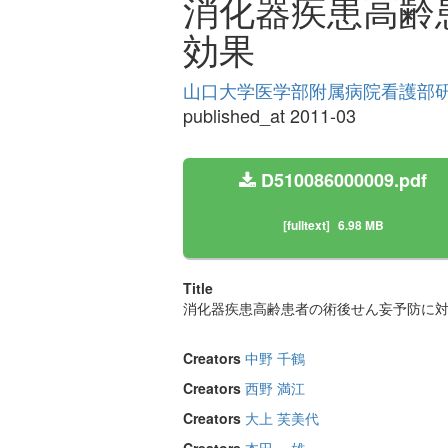
消化器疾患高齢
効果
山口大学医学部附属病院看護部研究論
published_at 2011-03
D510086000009.pdf
[fulltext]
6.98 MB
Title
消化器疾患高齢患者の術後せん妄予防に
Creators
中野 千鶴
Creators
西野 満江
Creators
大上 芙美代