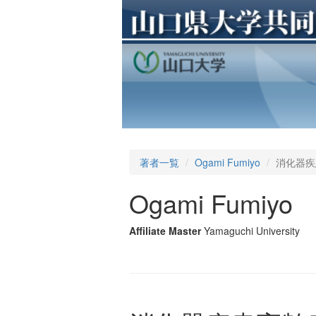
著者一覧
Ogami Fumiyo
消化器疾
Ogami Fumiyo
Affiliate Master
Yamaguchi University