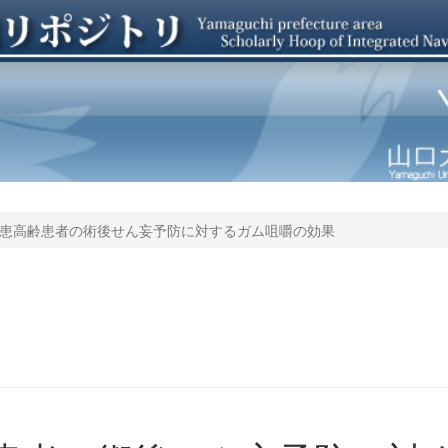
患高齢患者の術後せん妄予防に対するガム咀嚼の効果