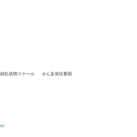
乱錯乱状態スケール
せん妄発症要因
per