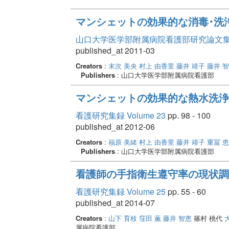
マンシェットの効果的な消毒･洗
山口大学医学部附属病院看護部研究論文集 Vo
published_at 2011-03
Creators
:
末次 美央
村上 由香里
藤井 靖子
藤井 
Publishers
: 山口大学医学部附属病院看護部
マンシェットの効果的な熱水洗浄
看護研究集録 Volume 23
pp. 98 - 100
published_at 2012-06
Creators
:
福原 美緒
村上 由香里
藤井 靖子
重冨 
Publishers
: 山口大学医学部附属病院看護部
看護師の手指衛生遵守率の現状調
看護研究集録 Volume 25
pp. 55 - 60
published_at 2014-07
Creators
:
山下 育枝
窪田 薫
藤井 智恵
篠村 桃代
属病院看護部