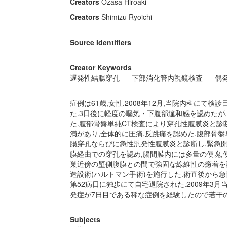
Creators
Ozasa Hiroaki
Creators
Shimizu Ryoichi
Source Identifiers
Creator Keywords
遅発性結腸穿孔
下部消化管内視鏡検査
偶
症例は61歳,女性.2008年12月,当院内科にて検診目
た.3日後に軽度の嘔気・下腹部違和感を認めたが,
た.腹部骨盤単純CT検査により穿孔性腹膜炎と診
満があり,全体的に圧痛,反跳痛を認めた.腹部骨盤
腸穿孔ならびに急性汎発性腹膜炎と診断し,緊急開
膜経由での穿孔を認め,腸間膜内には多量の便塊,
巣近傍の壁側腹膜との間で強固な線維性の癒着を認
造設術(ハルトマン手術)を施行した.術直後から
第52病日に独歩にて自宅退院された.2009年3月
発症が7日目である稀な症例を経験したので若干
Subjects