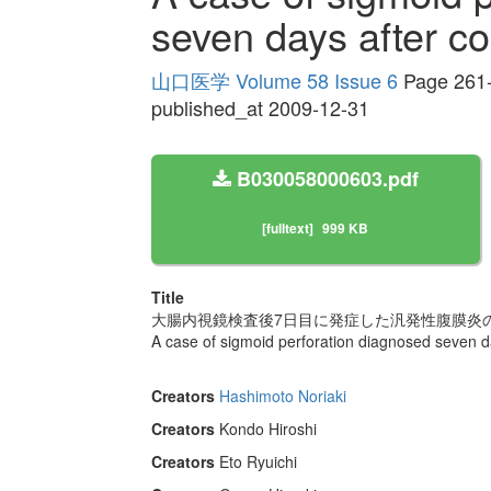
seven days after c
山口医学 Volume 58 Issue 6
Page 261
published_at 2009-12-31
B030058000603.pdf
[fulltext]
999 KB
Title
大腸内視鏡検査後7日目に発症した汎発性腹膜炎の
A case of sigmoid perforation diagnosed seven d
Creators
Hashimoto Noriaki
Creators
Kondo Hiroshi
Creators
Eto Ryuichi