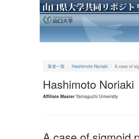
著者一覧
Hashimoto Noriaki
A case of si
Hashimoto Noriaki
Affiliate Master
Yamaguchi University
A case of sigmoid 