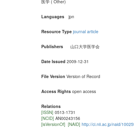
医学 ( Other)
Languages
jpn
Resource Type
journal article
Publishers
山口大学医学会
Date Issued
2009-12-31
File Version
Version of Record
Access Rights
open access
Relations
[ISSN]
0513-1731
[NCID]
AN00243156
[isVersionOf]
[NAID]
http://ci.nii.ac.jp/naid/100