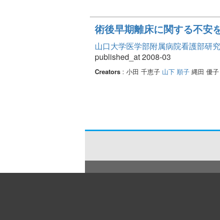
術後早期離床に関する不安
山口大学医学部附属病院看護部研究論文集
published_at 2008-03
Creators
: 小田 千恵子
山下 順子
縄田 優