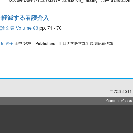
Update Date
(<span class="translation_missing" title="translation
を軽減する看護介入
 Volume 83
pp. 71 - 76
子
栢 純子
田中 好枝
Publishers
: 山口大学医学部附属病院看護部
〒753-8511 
Copyright（C）2006-2