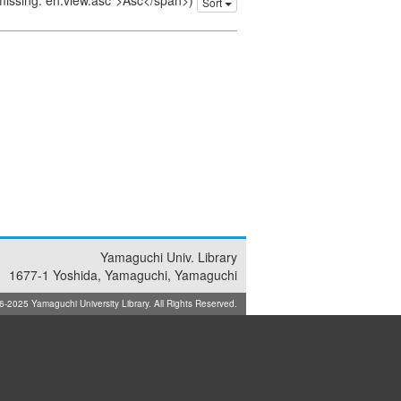
 missing: en.view.asc">Asc</span>)
Sort
Yamaguchi Univ. Library
1677-1 Yoshida, Yamaguchi, Yamaguchi
025 Yamaguchi University Library. All Rights Reserved.