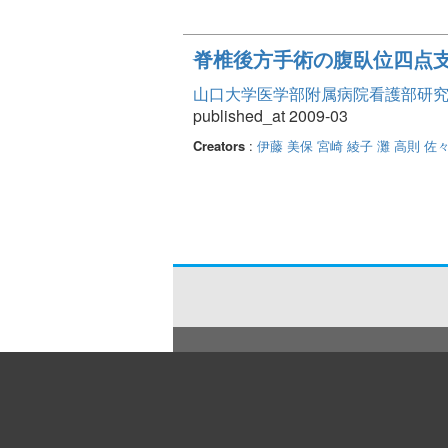
脊椎後方手術の腹臥位四点
山口大学医学部附属病院看護部研究論文集
published_at 2009-03
Creators
:
伊藤 美保
宮崎 綾子
灘 高則
佐々