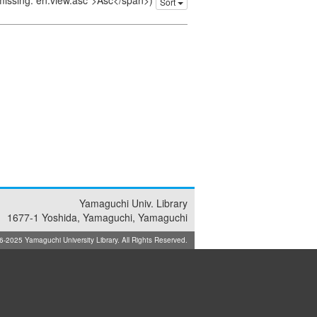
 missing: en.view.asc">Asc</span>)
Sort
Yamaguchi Univ. Library
1677-1 Yoshida, Yamaguchi, Yamaguchi
025 Yamaguchi University Library. All Rights Reserved.