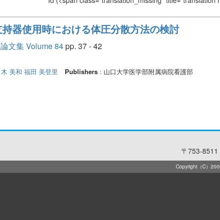
Id
(<span class="translation_missing" title="translation
支持器使用時における体圧分散方法の検討
 Volume 84
pp. 37 - 42
木 美和
福田 美登里
Publishers
: 山口大学医学部附属病院看護部
〒753-8511 
Copyright（C）2006-2