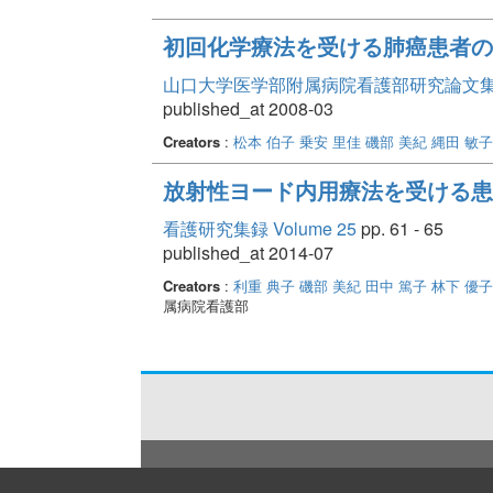
初回化学療法を受ける肺癌患者の
山口大学医学部附属病院看護部研究論文集 Vo
published_at 2008-03
Creators
:
松本 伯子
乗安 里佳
磯部 美紀
縄田 敏子
放射性ヨード内用療法を受ける患
看護研究集録 Volume 25
pp. 61 - 65
published_at 2014-07
Creators
:
利重 典子
磯部 美紀
田中 篤子
林下 優子
属病院看護部