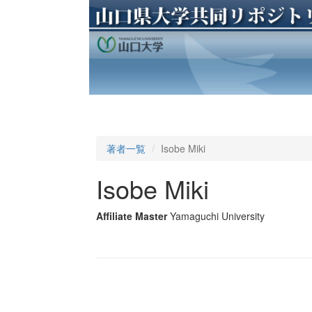
著者一覧
Isobe Miki
Isobe Miki
Affiliate Master
Yamaguchi University