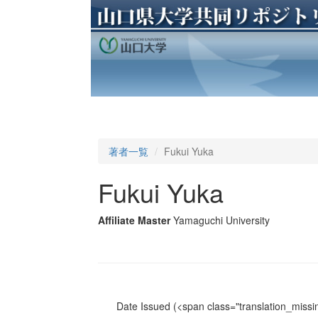
著者一覧
Fukui Yuka
Fukui Yuka
Affiliate Master
Yamaguchi University
Date Issued
(<span class="translation_missin