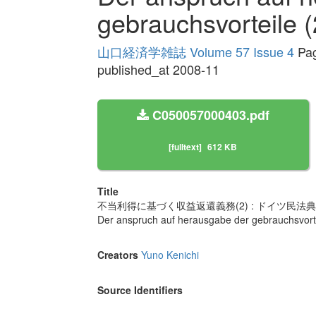
gebrauchsvorteile (
山口経済学雑誌 Volume 57 Issue 4
Pag
published_at 2008-11
C050057000403.pdf
[fulltext]
612 KB
Title
不当利得に基づく収益返還義務(2) : ドイツ民
Der anspruch auf herausgabe der gebrauchsvorte
Creators
Yuno Kenichi
Source Identifiers