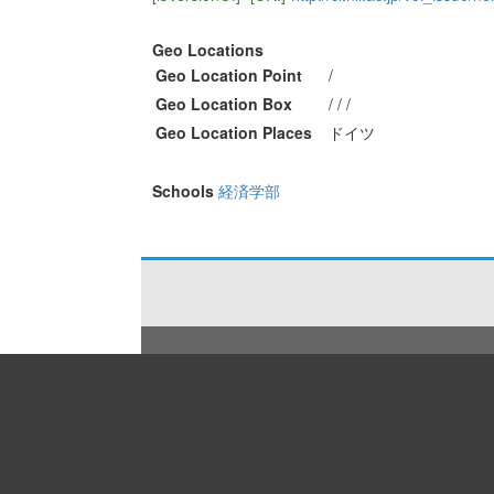
Geo Locations
Geo Location Point
/
Geo Location Box
/ / /
Geo Location Places
ドイツ
Schools
経済学部