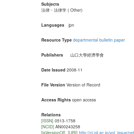
Subjects
法律・法律学 ( Other)
Languages
jpn
Resource Type
departmental bulletin paper
Publishers
山口大學經濟學會
Date Issued
2008-11
File Version
Version of Record
Access Rights
open access
Relations
[ISSN]
0513-1758
[NCID]
AN00243258
[isVersionOf]
[URI]
http://ci.nii.ac.jp/vol_issue