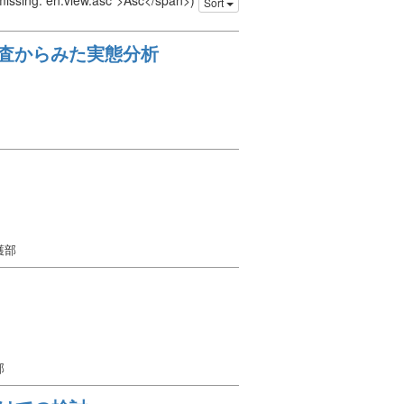
 missing: en.view.asc">Asc</span>)
Sort
調査からみた実態分析
護部
部