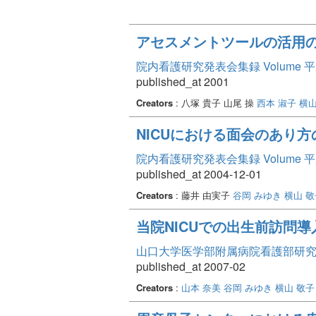
アセスメントツールの活用の
院内看護研究発表会集録 Volume 
published_at 2001
Creators
: 八塚 貴子 山尾 操
西本 淑子
横山
NICUにおける面会のあり方
院内看護研究発表会集録 Volume 
published_at 2004-12-01
Creators
: 藤井 由実子
谷岡 みゆき
横山 敬
当院NICUでの出生前訪問
山口大学医学部附属病院看護部研究論文集
published_at 2007-02
Creators
:
山本 奈美
谷岡 みゆき
横山 敬子