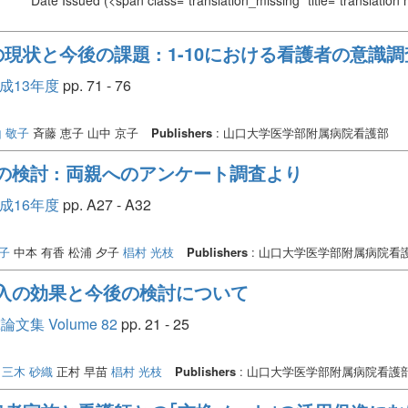
Date Issued
(<span class="translation_missing" title="translation
現状と今後の課題 : 1-10における看護者の意識
平成13年度
pp. 71 - 76
 敬子
斉藤 恵子 山中 京子
Publishers
: 山口大学医学部附属病院看護部
の検討 : 両親へのアンケート調査より
平成16年度
pp. A27 - A32
子
中本 有香 松浦 夕子
椙村 光枝
Publishers
: 山口大学医学部附属病院看
導入の効果と今後の検討について
 Volume 82
pp. 21 - 25
三木 砂織
正村 早苗
椙村 光枝
Publishers
: 山口大学医学部附属病院看護