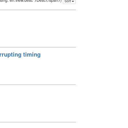
issing: en.view.desc">Desc</span>)
Sort
rrupting timing