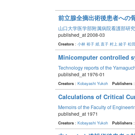
前立腺全摘出術後患者への
山口大学医学部附属病院看護部研究論文集
published_at 2008-03
Creators
:
小林 裕子
紙 直子
村上 綾子
松田
Minicomputer controlled s
Technology reports of the Yamaguch
published_at 1976-01
Creators
:
Kobayashi Yukoh
Publishers
Calculations of Critical Cu
Memoirs of the Faculty of Engineer
published_at 1971
Creators
:
Kobayashi Yukoh
Publishers