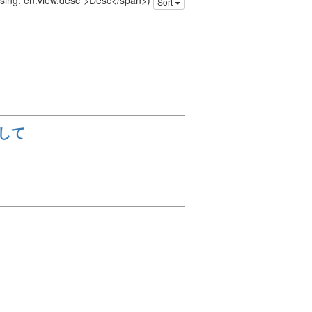
issing: en.view.desc">Desc</span>)
Sort
して