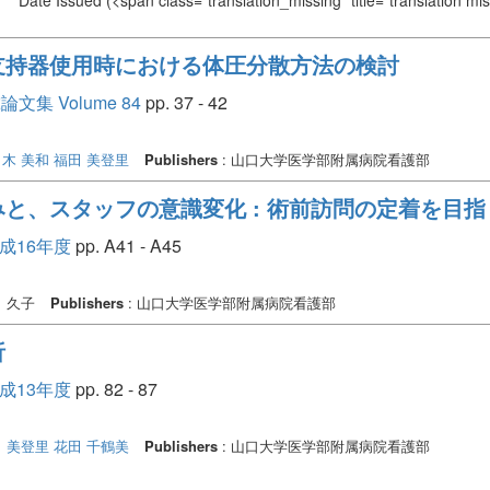
Date Issued
(<span class="translation_missing" title="translation m
支持器使用時における体圧分散方法の検討
 Volume 84
pp. 37 - 42
木 美和
福田 美登里
Publishers
: 山口大学医学部附属病院看護部
と、スタッフの意識変化 : 術前訪問の定着を目指
平成16年度
pp. A41 - A45
 久子
Publishers
: 山口大学医学部附属病院看護部
析
平成13年度
pp. 82 - 87
 美登里
花田 千鶴美
Publishers
: 山口大学医学部附属病院看護部