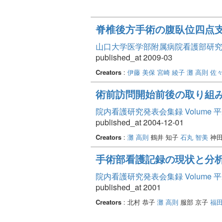
脊椎後方手術の腹臥位四点
山口大学医学部附属病院看護部研究論文集
published_at 2009-03
Creators
:
伊藤 美保
宮崎 綾子
灘 高則
佐々
術前訪問開始前後の取り組み
院内看護研究発表会集録 Volume 
published_at 2004-12-01
Creators
:
灘 高則
鶴井 知子
石丸 智美
神田
手術部看護記録の現状と分
院内看護研究発表会集録 Volume 
published_at 2001
Creators
: 北村 恭子
灘 高則
服部 京子
福田