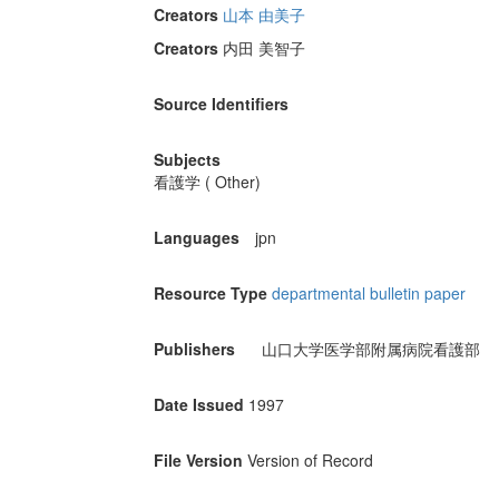
Creators
山本 由美子
Creators
内田 美智子
Source Identifiers
Subjects
看護学 ( Other)
Languages
jpn
Resource Type
departmental bulletin paper
Publishers
山口大学医学部附属病院看護部
Date Issued
1997
File Version
Version of Record