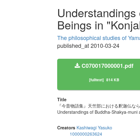
Understandings
Beings in "Konja
The philosophical studies of Ya
published_at 2010-03-24
C070017000001.pdf
[fulltext]
814 KB
Title
『今昔物語集』天竺部における釈迦仏ならび
Understandings of Buddha-Shakya-muni a
Creators
Kashiwagi Yasuko
1000000263624