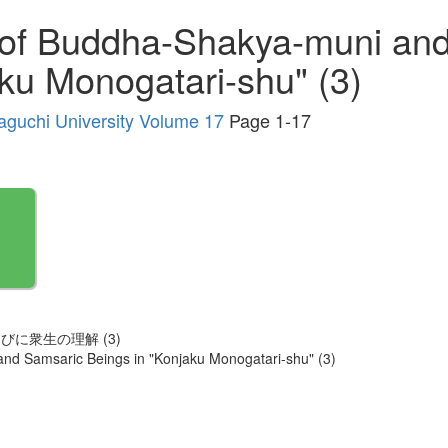
 of Buddha-Shakya-muni an
ku Monogatari-shu" (3)
maguchi University Volume 17
Page 1-17
に衆生の理解 (3)
nd Samsaric Beings in "Konjaku Monogatari-shu" (3)