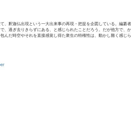
以て、釈迦仏出現という一大出来事の再現・把捉を企図している。編纂
んで、過ぎ去りきらずにある、と感じられたことだろう。だが他方で、
を包んだ時空やそれを直接感覚し得た衆生の特権性は、動かし難く感じ
per