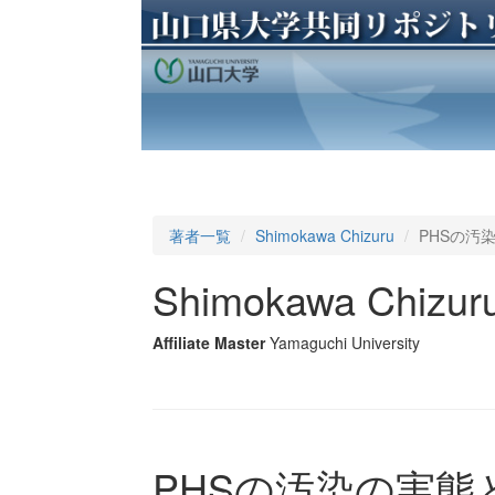
著者一覧
Shimokawa Chizuru
PHSの汚
Shimokawa Chizur
Affiliate Master
Yamaguchi University
PHSの汚染の実