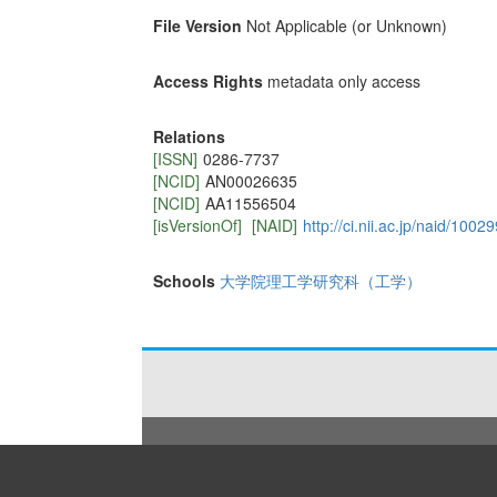
File Version
Not Applicable (or Unknown)
Access Rights
metadata only access
Relations
[ISSN]
0286-7737
[NCID]
AN00026635
[NCID]
AA11556504
[isVersionOf]
[NAID]
http://ci.nii.ac.jp/naid/100
Schools
大学院理工学研究科（工学）