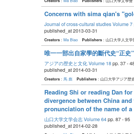
Creators
:
Ma Biao
Publishers
: 山口大學文學會
Concerns with sima qian's "go
Journal of cross-cultural studies Volume 7
published_at 2013-03-31
Creators
:
Ma Biao
Publishers
: 山口大学人文
唯一一部出自家學的斷代史“正史” 
アジアの歴史と文化 Volume 18
pp. 37 - 4
published_at 2014-03-31
Creators
:
馬 彪
Publishers
: 山口大学アジア歴
Reading Shi or reading Dan for a
divergence between China and 
pronunciation of the name of a
山口大学文学会志 Volume 64
pp. 87 - 95
published_at 2014-02-28