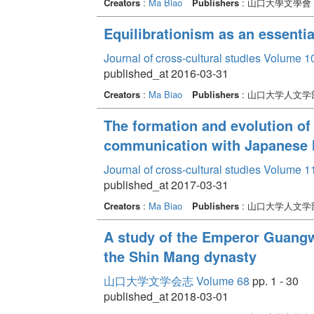
Creators
:
Ma Biao
Publishers
: 山口大學文學會
Equilibrationism as an essentia
Journal of cross-cultural studies Volume 1
published_at 2016-03-31
Creators
:
Ma Biao
Publishers
: 山口大学人文
The formation and evolution of
communication with Japanese 
Journal of cross-cultural studies Volume 1
published_at 2017-03-31
Creators
:
Ma Biao
Publishers
: 山口大学人文
A study of the Emperor Guangw
the Shin Mang dynasty
山口大学文学会志 Volume 68
pp. 1 - 30
published_at 2018-03-01