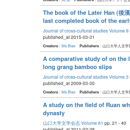
The book of the Later Han (後漢書
last completed book of the ear
Journal of cross-cultural studies Volume 9
published_at 2015-03-31
Creators
:
Ma Biao
Publishers
: 山口大学人文
A comparative study of on the 
long grang bamboo slips
Journal of cross-cultural studies Volume 3
published_at 2009-03-30
Creators
:
Ma Biao
Publishers
: 山口大学人文
A study on the field of Ruan wh
dynasty
山口大学文学会志 Volume 61
pp. 21 - 40
published_at 2011-02-28