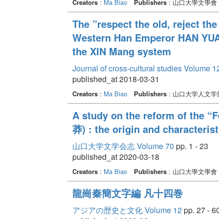
Creators
:
Ma Biao
Publishers
: 山口大學文學會
The ”respect the old, reject th
Western Han Emperor HAN YUAN :
the XIN Mang system
Journal of cross-cultural studies Volume 1
published_at 2018-03-31
Creators
:
Ma Biao
Publishers
: 山口大学人文
A study on the reform of the 
莽) : the origin and character
山口大学文学会志 Volume 70
pp. 1 - 23
published_at 2020-03-18
Creators
:
Ma Biao
Publishers
: 山口大學文學會
龍崗秦簡文字編 凡十四巻
アジアの歴史と文化 Volume 12
pp. 27 - 6