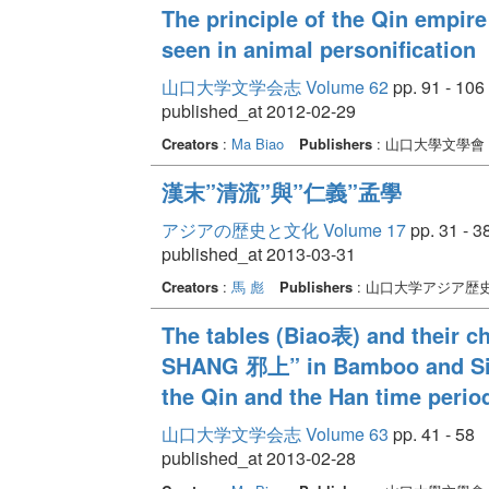
The principle of the Qin empire 
seen in animal personification
山口大学文学会志 Volume 62
pp. 91 - 106
published_at 2012-02-29
Creators
:
Ma Biao
Publishers
: 山口大學文學會
漢末”清流”與”仁義”孟學
アジアの歴史と文化 Volume 17
pp. 31 - 3
published_at 2013-03-31
Creators
:
馬 彪
Publishers
: 山口大学アジア歴
The tables (Biao表) and their 
SHANG 邪上” in Bamboo and Silk
the Qin and the Han time perio
山口大学文学会志 Volume 63
pp. 41 - 58
published_at 2013-02-28