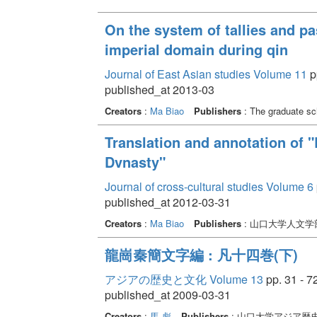
On the system of tallies and p
imperial domain during qin
Journal of East Asian studies Volume 11
p
published_at 2013-03
Creators
:
Ma Biao
Publishers
: The graduate sch
Translation and annotation of
Dvnasty"
Journal of cross-cultural studies Volume 6
published_at 2012-03-31
Creators
:
Ma Biao
Publishers
: 山口大学人文
龍崗秦簡文字編 : 凡十四巻(下)
アジアの歴史と文化 Volume 13
pp. 31 - 7
published_at 2009-03-31
Creators
:
馬 彪
Publishers
: 山口大学アジア歴