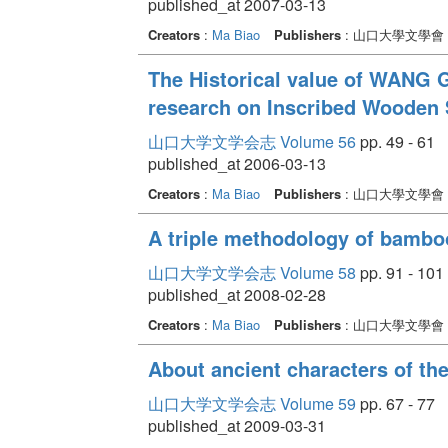
published_at 2007-03-13
Creators
:
Ma Biao
Publishers
: 山口大學文學會
The Historical value of WANG G
research on Inscribed Wooden 
山口大学文学会志 Volume 56
pp. 49 - 61
published_at 2006-03-13
Creators
:
Ma Biao
Publishers
: 山口大學文學會
A triple methodology of bamboo
山口大学文学会志 Volume 58
pp. 91 - 101
published_at 2008-02-28
Creators
:
Ma Biao
Publishers
: 山口大學文學會
About ancient characters of th
山口大学文学会志 Volume 59
pp. 67 - 77
published_at 2009-03-31