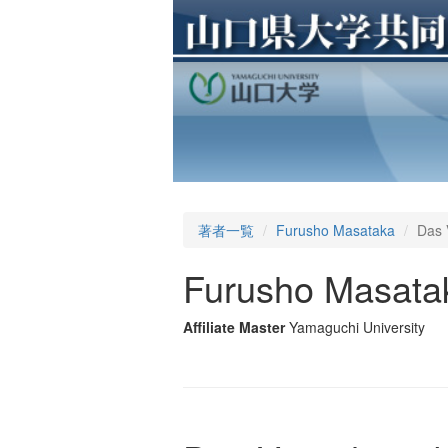
著者一覧
Furusho Masataka
Das 
Furusho Masata
Affiliate Master
Yamaguchi University