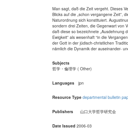
Man sagt, daß die Zeit vergeht. Dieses V
Blicks auf die „schon vergangene Zeit”, d
Naturordnung sich konstituiert. Augustinu
sondern drei Zeiten, die Gegenwart von
daß diese so bezeichnete „Ausdehnung der
Ewigkeit” als wesenhaft “in die Vergange
der Gott in der jüdisch-christlichen Trad
nämlich die Dynamik der auseinander- und 
Subjects
哲学・倫理学 ( Other)
Languages
jpn
Resource Type
departmental bulletin pa
Publishers
山口大学哲学研究会
Date Issued
2006-03