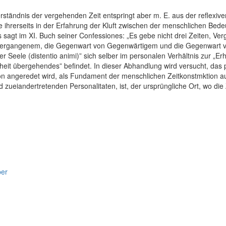
erständnis der vergehenden Zeit entspringt aber m. E. aus der reflex
ie ihrerseits in der Erfahrung der Kluft zwischen der menschlichen Be
s sagt im XI. Buch seiner Confessiones: „Es gebe nicht drei Zeiten, V
 Vergangenem, die Gegenwart von Gegenwärtigem und die Gegenwart vo
 Seele (distentio animi)” sich selber im personalen Verhältnis zur „
nheit übergehendes” befindet. In dieser Abhandlung wird versucht, das
ition angeredet wird, als Fundament der menschlichen Zeitkonstmktion a
zueiandertretenden Personalitaten, ist, der ursprüngliche Ort, wo die 
per