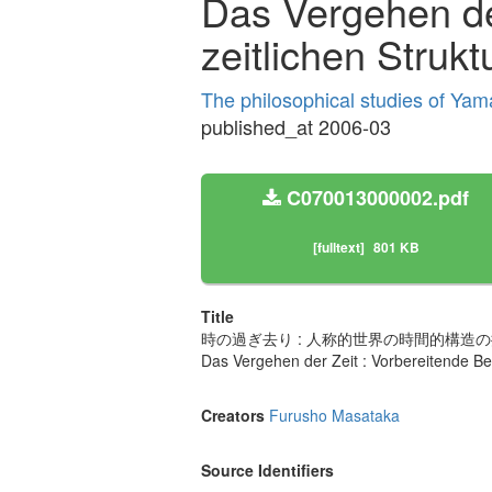
Das Vergehen de
zeitlichen Struk
The philosophical studies of Ya
published_at 2006-03
C070013000002.pdf
[fulltext]
801 KB
Title
時の過ぎ去り : 人称的世界の時間的構造
Das Vergehen der Zeit : Vorbereitende Bet
Creators
Furusho Masataka
Source Identifiers