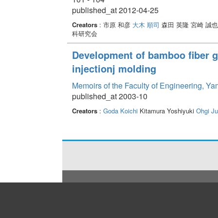
published_at 2012-04-25
Creators
: 市原 和彦
大木 順司
森田 英隆 宮崎 誠
科研究会
Development of bamboo fiber g
injectionj molding
Memoirs of the Faculty of Engineering, Y
published_at 2003-10
Creators
:
Goda Koichi
Kitamura Yoshiyuki
Ohgi Ju