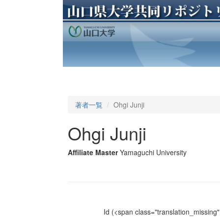
著者一覧
Ohgi Junji
Ohgi Junji
Affiliate Master
Yamaguchi University
Id
(<span class="translation_missing" 