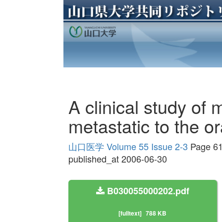
A clinical study of
metastatic to the or
山口医学 Volume 55 Issue 2-3
Page 61
published_at 2006-06-30
B030055000202.pdf
[fulltext]
788 KB