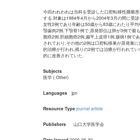
今回われわれは当科を受診した口腔転移性腫瘍患
する.対象は1984年4月から2004年3月の間に
女性2例であり年齢は50歳から83歳にわたり平均
顎歯肉2例,下顎骨1例で,原発部位は肺が3例で最
胞癌2例,肝細胞癌2例,扁平上皮癌1例,腺病1例で
されており,その他の2例は口腔転移巣が原発巣に
的治療が行われ,残りの2例では治療が行われてい
的に改善されていた.
Subjects
医学 ( Other)
Languages
jpn
Resource Type
journal article
Publishers
山口大学医学会
Date Issued
2006-06-30