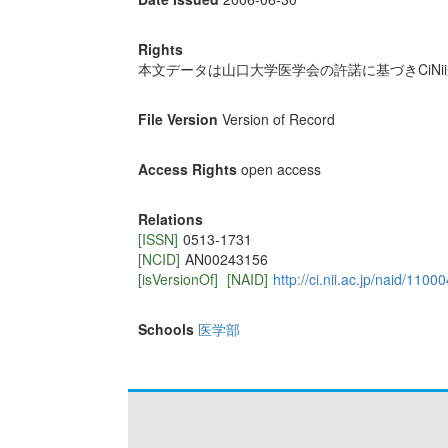
Rights
本文データは山口大学医学会の許諾に基づきCiNi
File Version
Version of Record
Access Rights
open access
Relations
[ISSN]
0513-1731
[NCID]
AN00243156
[isVersionOf]
[NAID]
http://ci.nii.ac.jp/naid/110
Schools
医学部