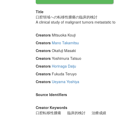
Title
口腔領域への転移性腫瘍の臨床的検討
A clinical study of malignant tumors metastatic to
Creators
Mitsuoka Kouji
Creators
Mano Takamitsu
Creators
Okafuji Masaki
Creators
Yoshimura Tatsuo
Creators
Horinaga Daiju
Creators
Fukuda Teruyo
Creators
Ueyama Yoshiya
Source Identifiers
Creator Keywords
口腔転移性腫瘍
臨床的検討
治療成績